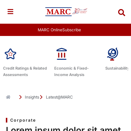
Skip
to
content
MARC Online
Subscribe
Economic & Fixed-
Sustainability Related
Debt Advisor
Income Analysis
Insights
Latest@MARC
Corporate
Lorem ipsum dolor sit amet