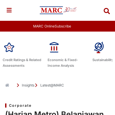
Skip
to
content
MARC Online
Subscribe
Economic & Fixed-
Sustainability Related
Debt Adviso
Income Analysis
Insights
Latest@MARC
Corporate
(Harian Metro) Belanjawan